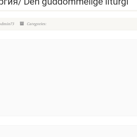
гия/ Den guddommelige liturgi
admin73
Categories: