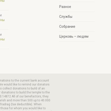
ины
Разное
и
Службы
ины
Собрание
и
Церковь – людям
ины
onations to the current bank account
We would like to remind our donators
 collect donations to build of an
 donations to build the temple to the
3.14872 All of our benefactors, they
arish and more than 500 up to 40.000
 fradrag (tax deductible). When
 those for whom you would like to