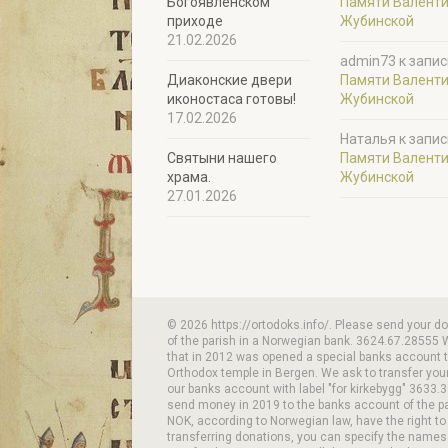
Богоявленском
Памяти Валент
приходе
Жубинской
21.02.2026
admin73
к запис
Диаконские двери
Памяти Валент
иконостаса готовы!
Жубинской
17.02.2026
Наталья
к запис
Святыни нашего
Памяти Валент
храма.
Жубинской
27.01.2026
© 2026 https://ortodoks.info/. Please send your d
of the parish in a Norwegian bank. 3624.67.28555 
that in 2012 was opened a special banks account to
Orthodox temple in Bergen. We ask to transfer your
our banks account with label "for kirkebygg" 3633.3
send money in 2019 to the banks account of the p
NOK, according to Norwegian law, have the right to
transferring donations, you can specify the names