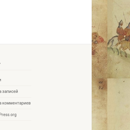
A
и
а записей
а комментариев
Press.org