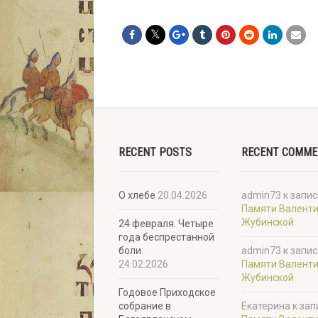
RECENT POSTS
RECENT COMM
О хлебе
20.04.2026
admin73
к запис
Памяти Валент
Жубинской
24 февраля. Четыре
года беспрестанной
боли.
admin73
к запис
24.02.2026
Памяти Валент
Жубинской
Годовое Приходское
собрание в
Екатерина
к зап