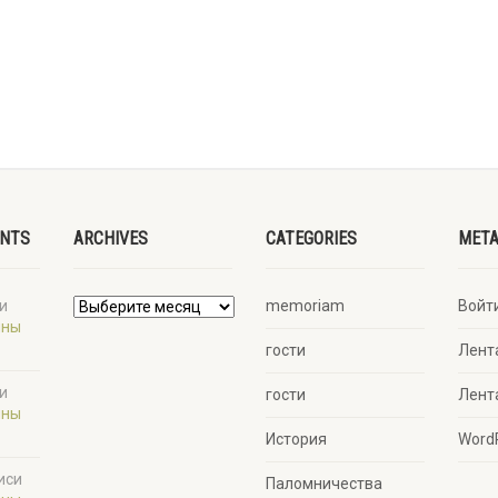
ENTS
ARCHIVES
CATEGORIES
MET
и
memoriam
Войт
ины
гости
Лент
и
гости
Лент
ины
История
Word
иси
Паломничества