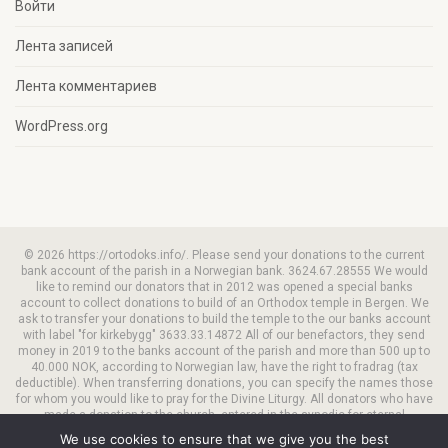
Войти
Лента записей
Лента комментариев
WordPress.org
© 2026 https://ortodoks.info/. Please send your donations to the current
bank account of the parish in a Norwegian bank. 3624.67.28555 We would
like to remind our donators that in 2012 was opened a special banks
account to collect donations to build of an Orthodox temple in Bergen. We
ask to transfer your donations to build the temple to the our banks account
with label "for kirkebygg" 3633.33.14872 All of our benefactors, they send
money in 2019 to the banks account of the parish and more than 500 up to
40.000 NOK, according to Norwegian law, have the right to fradrag (tax
deductible). When transferring donations, you can specify the names those
for whom you would like to pray for the Divine Liturgy. All donators who have
made a donation to the church, entered in the synodic for eternal
remembrance in the church. We have a VIPPS option for donation Our
We use cookies to ensure that we give you the best
VIPPS-number is 93525