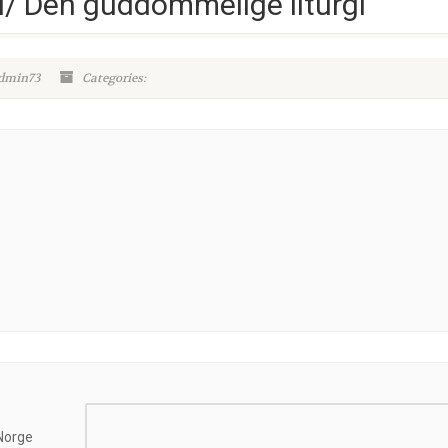
/ Den guddommelige liturgi
admin73
Categories:
Norge