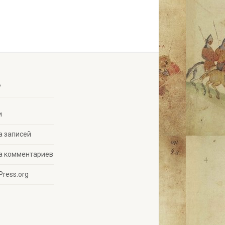
A
и
а записей
а комментариев
Press.org