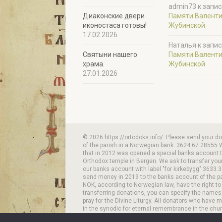
admin73
к запис
Диаконские двери
Памяти Валент
иконостаса готовы!
Жубинской
17.02.2026
Наталья
к запис
Святыни нашего
Памяти Валент
храма.
Жубинской
27.01.2026
© 2026 https://ortodoks.info/. Please send your d
of the parish in a Norwegian bank. 3624.67.28555 
that in 2012 was opened a special banks account to
Orthodox temple in Bergen. We ask to transfer your
our banks account with label "for kirkebygg" 3633.3
send money in 2019 to the banks account of the p
NOK, according to Norwegian law, have the right to
transferring donations, you can specify the names
pray for the Divine Liturgy. All donators who have 
in the synodic for eternal remembrance in the chur
donation Our VIPPS-number is 93525