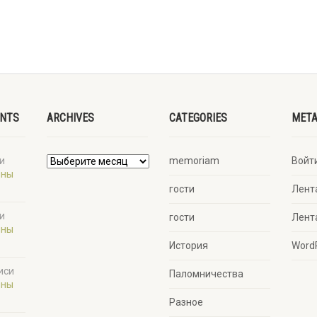
ENTS
ARCHIVES
CATEGORIES
MET
и
memoriam
Войт
ины
гости
Лент
и
гости
Лент
ины
История
Word
иси
Паломничества
ины
Разное