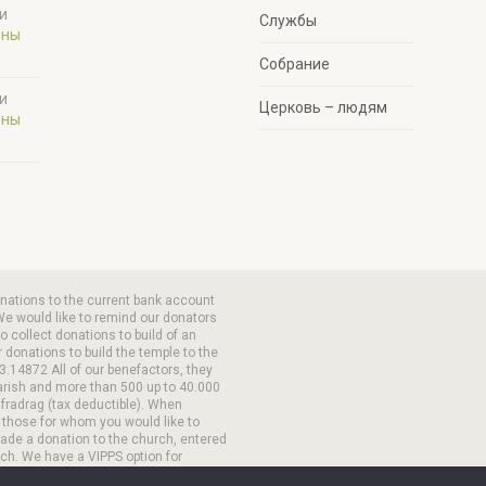
и
Службы
ины
Собрание
и
Церковь – людям
ины
onations to the current bank account
We would like to remind our donators
 collect donations to build of an
 donations to build the temple to the
3.14872 All of our benefactors, they
arish and more than 500 up to 40.000
 fradrag (tax deductible). When
 those for whom you would like to
made a donation to the church, entered
ch. We have a VIPPS option for