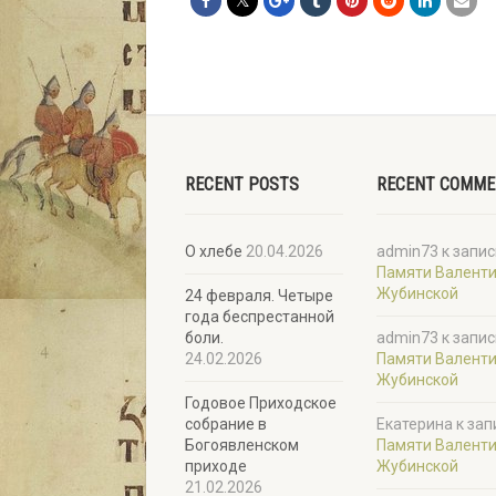
RECENT POSTS
RECENT COMM
О хлебе
20.04.2026
admin73
к запис
Памяти Валент
Жубинской
24 февраля. Четыре
года беспрестанной
боли.
admin73
к запис
24.02.2026
Памяти Валент
Жубинской
Годовое Приходское
собрание в
Екатерина
к зап
Богоявленском
Памяти Валент
приходе
Жубинской
21.02.2026