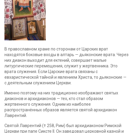
В православном храме по сторонам от Царских врат
находятся боковые входы в алтарь — дьяконские врата. Через
них диакон выходит для ектений, совершает малые
литургические перемещения, служит у жертвенника. Это
врата служения. Если Царские врата связаны с
евхаристической тайной и явлением Христа, то дьяконские —
с деятельным служением Церкви.
Именно поэтому на них традиционно изображают святых
диаконов и архидиаконов — тех, кто стал образом
жертвенного служения. Одним из наиболее
распространённых образов является святой архидиакон
Лаврентий.
Святой Лаврентий († 258, Рим) был архидиаконом Римской
Церкви при папе Сиксте II. Он заведовал церковной казной и