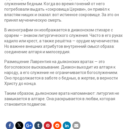
служением бедным. Когда во время гонений от него
потребовали выдать «сокровища Церкви», он привёл к
властям нищих и сказал: вот истинное сокровище. За это он
принял мученическую смерть.
В иконографии он изображается в диаконском стихаре с
орарем — знаком литургического служения. Часто в его руках
кадило или крест, а также решётка — орудие мученичества.
Но важнее внешних атрибутов внутренний смысл образа:
соединение алтаря и милосердия.
Размещение Лаврентия на дьяконских вратах — это
богословское высказывание. Диакон выходит из алтаря к
народу, а его служение не ограничивается богослужением.
Оно продолжается в заботе о бедных, в жертве, в верности
Христу до конца.
Таким образом, дьяконские врата напоминают: литургия не
замыкается в алтаре. Она раскрывается в любви, которая
становится подвигом.