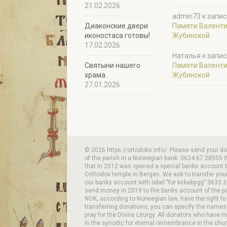
21.02.2026
admin73
к запис
Диаконские двери
Памяти Валент
иконостаса готовы!
Жубинской
17.02.2026
Наталья
к запис
Святыни нашего
Памяти Валент
храма.
Жубинской
27.01.2026
© 2026 https://ortodoks.info/. Please send your d
of the parish in a Norwegian bank. 3624.67.28555 
that in 2012 was opened a special banks account to
Orthodox temple in Bergen. We ask to transfer your
our banks account with label "for kirkebygg" 3633.3
send money in 2019 to the banks account of the p
NOK, according to Norwegian law, have the right to
transferring donations, you can specify the names
pray for the Divine Liturgy. All donators who have 
in the synodic for eternal remembrance in the chur