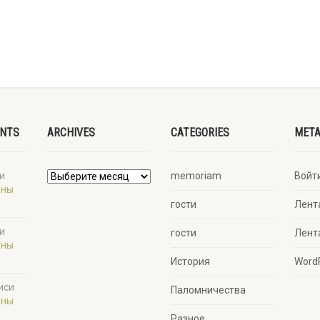
ENTS
ARCHIVES
CATEGORIES
MET
и
memoriam
Войт
ины
гости
Лент
и
гости
Лент
ины
История
Word
иси
Паломничества
ины
Разное