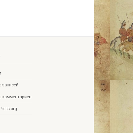
A
и
а записей
а комментариев
Press.org