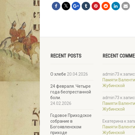
RECENT POSTS
RECENT COMM
О хлебе
20.04.2026
admin73
к запис
Памяти Валент
Жубинской
24 февраля. Четыре
года беспрестанной
боли.
admin73
к запис
24.02.2026
Памяти Валент
Жубинской
Годовое Приходское
собрание в
Екатерина
к зап
Богоявленском
Памяти Валент
приходе
Жубинской