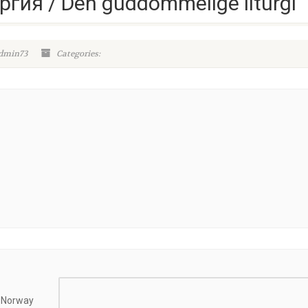
гия / Den guddommelige liturgi
admin73
Categories:
, Norway