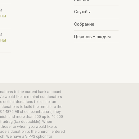
и
Службы
ины
Собрание
и
Церковь – людям
ины
onations to the current bank account
We would like to remind our donators
 collect donations to build of an
 donations to build the temple to the
3.14872 All of our benefactors, they
arish and more than 500 up to 40.000
 fradrag (tax deductible). When
 those for whom you would like to
made a donation to the church, entered
ch. We have a VIPPS option for