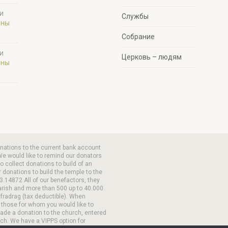
и
Службы
ины
Собрание
и
Церковь – людям
ины
onations to the current bank account
We would like to remind our donators
 collect donations to build of an
 donations to build the temple to the
3.14872 All of our benefactors, they
arish and more than 500 up to 40.000
 fradrag (tax deductible). When
 those for whom you would like to
made a donation to the church, entered
ch. We have a VIPPS option for