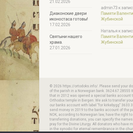
21.02.2026
admin73
к запис
Диаконские двери
Памяти Валент
иконостаса готовы!
Жубинской
17.02.2026
Наталья
к запис
Святыни нашего
Памяти Валент
храма.
Жубинской
27.01.2026
© 2026 https://ortodoks.info/. Please send your d
of the parish in a Norwegian bank. 3624.67.28555 
that in 2012 was opened a special banks account to
Orthodox temple in Bergen. We ask to transfer your
our banks account with label "for kirkebygg" 3633.3
send money in 2019 to the banks account of the p
NOK, according to Norwegian law, have the right to
transferring donations, you can specify the names
pray for the Divine Liturgy. All donators who have 
in the synodic for eternal remembrance in the chur