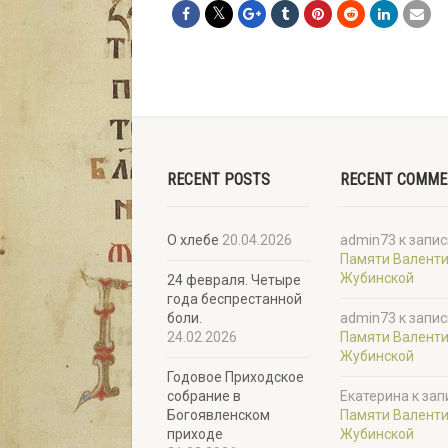
RECENT POSTS
RECENT COMM
О хлебе
20.04.2026
admin73
к запис
Памяти Валент
Жубинской
24 февраля. Четыре
года беспрестанной
боли.
admin73
к запис
24.02.2026
Памяти Валент
Жубинской
Годовое Приходское
собрание в
Екатерина
к зап
Богоявленском
Памяти Валент
приходе
Жубинской