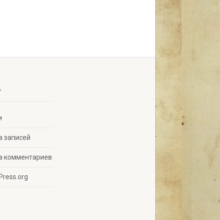
A
и
а записей
а комментариев
Press.org