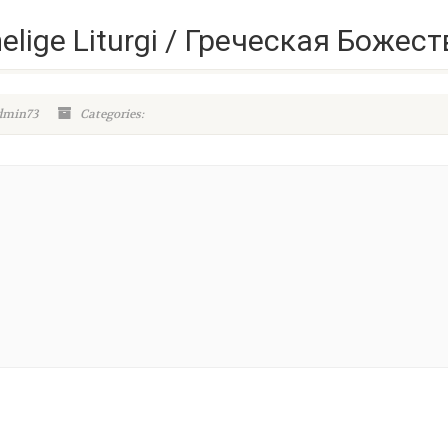
lige Liturgi / Греческая Божес
dmin73
Categories: