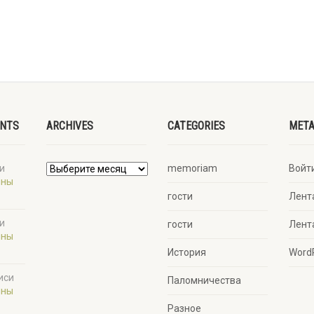
ENTS
ARCHIVES
CATEGORIES
MET
и
memoriam
Войт
ины
гости
Лент
и
гости
Лент
ины
История
Word
иси
Паломничества
ины
Разное