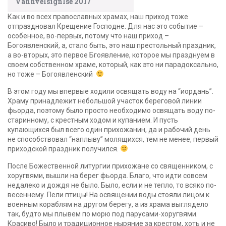
Vannvelsignlse 2017
Как и во всех православных храмах, наш приход тоже
отпраздновал Крещение Господне. Для нас это событие –
особенное, во-первых, потому что наш приход –
Богоявленский, а, стало быть, это наш престольный праздник,
а во-вторых, это первое Бгоявление, которое мы празднуем в
своем собственном храме, который, как это ни парадоксально,
но тоже – Богоявленский
В этом году мы впервые ходили освящать воду на “иордань”.
Храму принадлежит небольшой участок береговой линии
фьорда, поэтому было просто необходимо освящать воду по-
старинному, с крестным ходом и купанием. И пусть
купающихся был всего один прихожанин, да и рабочий день
не способствовал “наплыву” молящихся, тем не менее, первый
приходской праздник получился.
После Божественной литургии прихожане со священником, с
хоругвями, вышли на берег фьорда. Благо, что идти совсем
недалеко и дождя не было. Было, если и не тепло, то всяко по-
весеннему. Пели птицы! На освящении воды стояли лицом к
военным кораблям на другом берегу, а из храма выглядело
так, будто мы плывем по морю под парусами-хоругвями.
Красиво! Было и традиционное ныряние за крестом, хоть и не