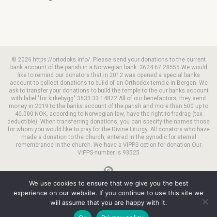
© 2026 https://ortodoks.info/. Please send your donations to the current
bank account of the parish in a Norwegian bank. 3624.67.28555 We would
like to remind our donators that in 2012 was opened a special banks
account to collect donations to build of an Orthodox temple in Bergen. We
ask to transfer your donations to build the temple to the our banks account
with label "for kirkebygg" 3633.33.14872 All of our benefactors, they send
money in 2019 to the banks account of the parish and more than 500 up to
40.000 NOK, according to Norwegian law, have the right to fradrag (tax
deductible). When transferring donations, you can specify the names those
for whom you would like to pray for the Divine Liturgy. All donators who have
made a donation to the church, entered in the synodic for eternal
remembrance in the church. We have a VIPPS option for donation Our
VIPPS-number is 93525
We use cookies to ensure that we give you the best
experience on our website. If you continue to use this site we
will assume that you are happy with it.