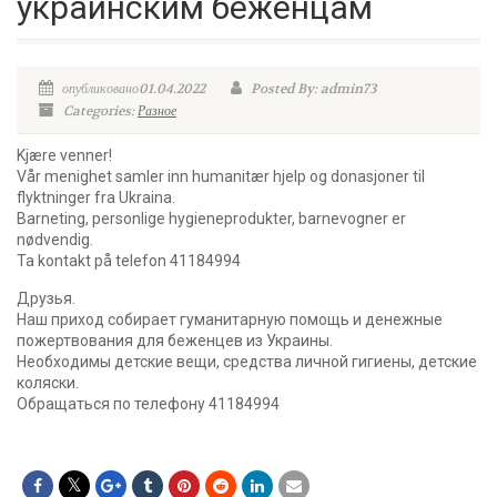
украинским беженцам
опубликовано01.04.2022
Posted By: admin73
Categories:
Разное
Kjære venner!
Vår menighet samler inn humanitær hjelp og donasjoner til
flyktninger fra Ukraina.
Barneting, personlige hygieneprodukter, barnevogner er
nødvendig.
Ta kontakt på telefon 41184994
Друзья.
Наш приход собирает гуманитарную помощь и денежные
пожертвования для беженцев из Украины.
Необходимы детские вещи, средства личной гигиены, детские
коляски.
Обращаться по телефону 41184994