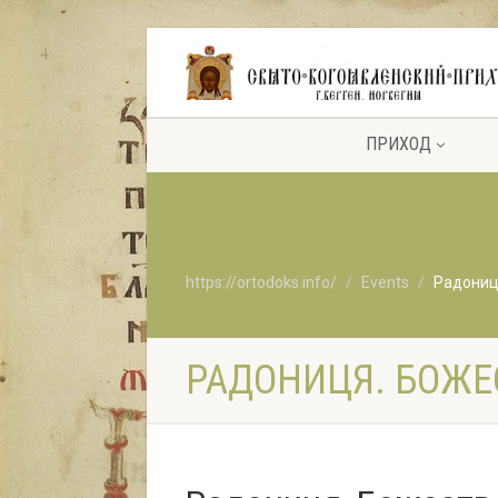
ПРИХОД
https://ortodoks.info/
Events
Радониця
РАДОНИЦЯ. БОЖЕС