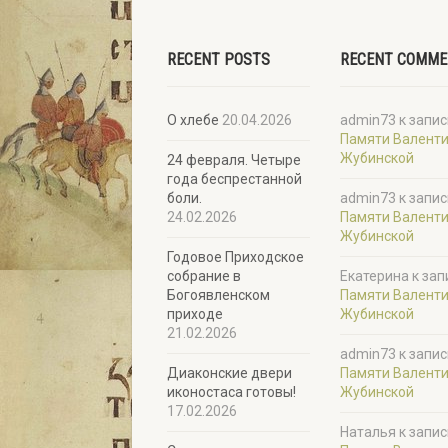
RECENT POSTS
RECENT COMM
О хлебе
20.04.2026
admin73
к запис
Памяти Валент
Жубинской
24 февраля. Четыре
года беспрестанной
боли.
admin73
к запис
24.02.2026
Памяти Валент
Жубинской
Годовое Приходское
собрание в
Екатерина
к зап
Богоявленском
Памяти Валент
приходе
Жубинской
21.02.2026
admin73
к запис
Диаконские двери
Памяти Валент
иконостаса готовы!
Жубинской
17.02.2026
Наталья
к запис