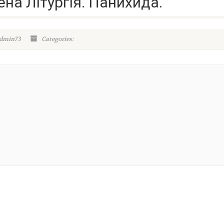
на Літургія. Панихида.
admin73
Categories: