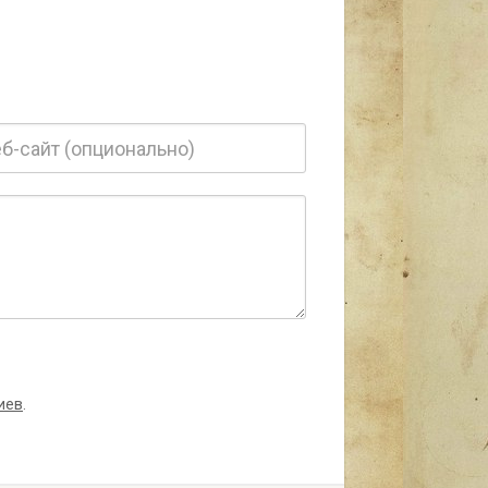
иев
.