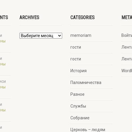
ENTS
ARCHIVES
CATEGORIES
MET
и
memoriam
Войт
ины
гости
Лент
и
гости
Лент
ины
История
Word
иси
Паломничества
ины
Разное
и
Службы
ины
Собрание
и
Церковь – людям