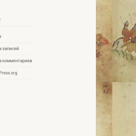
A
и
а записей
а комментариев
Press.org