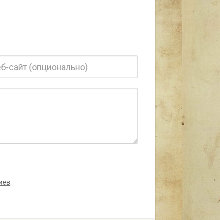
иев
.