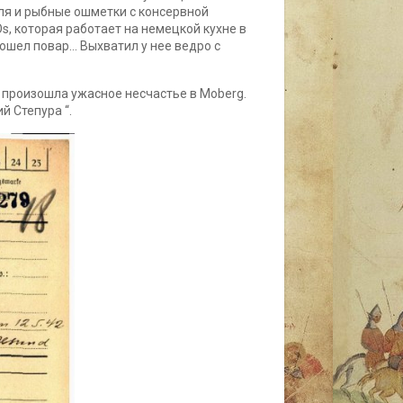
ля и рыбные ошметки с консервной
s, которая работает на немецкой кухне в
ошел повар… Выхватил у нее ведро с
 произошла ужасное несчастье в Moberg.
й Степура “.