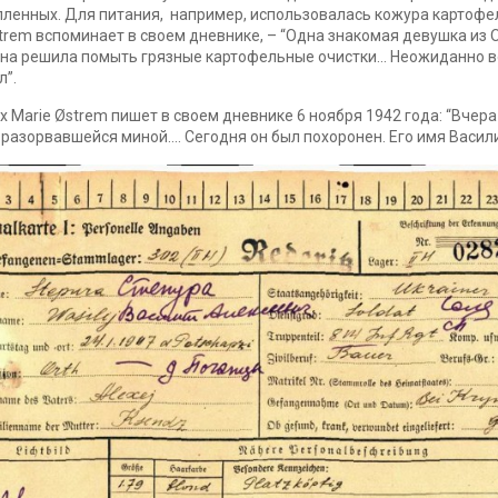
пленных. Для питания, например, использовалась кожура картофе
strem вспоминает в своем дневнике, – “Одна знакомая девушка из O
она решила помыть грязные картофельные очистки… Неожиданно в
л”.
Marie Østrem пишет в своем дневнике 6 ноября 1942 года: “Вчера
разорвавшейся миной…. Сегодня он был похоронен. Его имя Васили