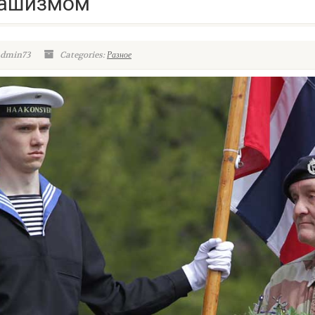
фашизмом
admin73
Categories:
Разное