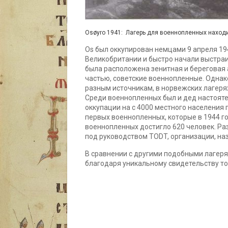
Osøyro 1941: Лагерь для военнопленных находилс
Os был оккупирован немцами 9 апреля 194
Великобритании и быстро начали выстраи
была расположена зенитная и береговая арт
частью, советские военнопленные. Однако
разным источникам, в норвежских лагеря
Среди военнопленных был и дед настояте
оккупации на с 4000 местного населения п
первых военнопленных, которые в 1944 го
военнопленных достигло 620 человек. Раз
под руководством TODT, организации, на
В сравнении с другими подобными лагеря
благодаря уникальному свидетельству той