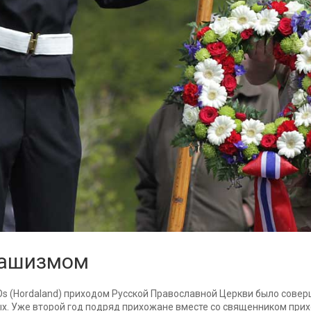
фашизмом
в Os (Hordaland) приходом Русской Православной Церкви было сов
ых. Уже второй год подряд прихожане вместе со священником прих