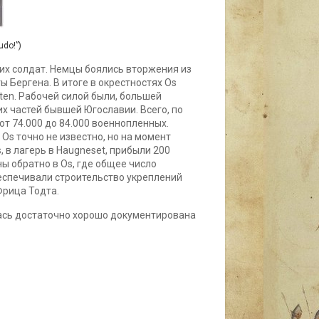
do!”)
ких солдат. Немцы боялись вторжения из
 Бергена. В итоге в окрестностях Os
låten. Рабочей силой были, большей
х частей бывшей Югославии. Всего, по
т 74.000 до 84.000 военнопленных.
Os точно не известно, но на момент
, в лагерь в Haugneset, прибыли 200
ны обратно в Os, где общее число
беспечивали строительство укреплений
Фрица Тодта.
лась достаточно хорошо документирована