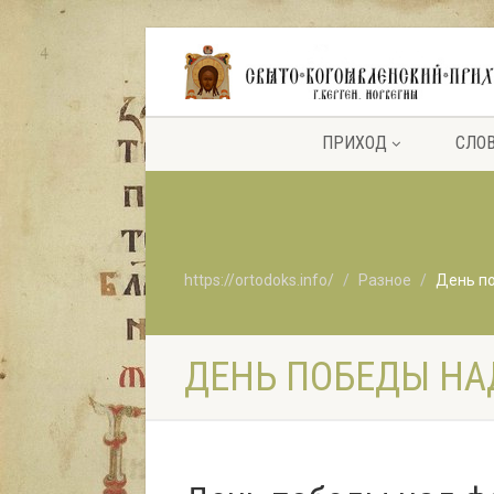
ПРИХОД
СЛО
https://ortodoks.info/
Разное
День п
ДЕНЬ ПОБЕДЫ Н