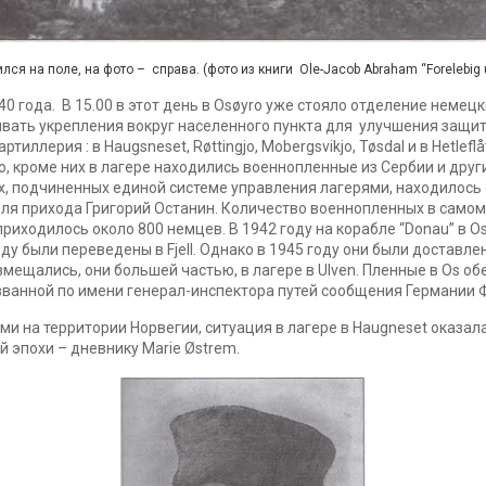
я на поле, на фото – справа. (фото из книги Ole-Jacob Abraham “Forelebig u
0 года. В 15.00 в этот день в Osøyro уже стояло отделение немец
вать укрепления вокруг населенного пункта для улучшения защиты
иллерия : в Haugsneset, Røttingjo, Mobergsvikjo, Tøsdal и в Hetlef
, кроме них в лагере находились военнопленные из Сербии и други
х, подчиненных единой системе управления лагерями, находилось о
ля прихода Григорий Останин. Количество военнопленных в самом 
риходилось около 800 немцев. В 1942 году на корабле “Donau” в Os
ду были переведены в Fjell. Однако в 1945 году они были доставле
мещались, они большей частью, в лагере в Ulven. Пленные в Os о
званной по имени генерал-инспектора путей сообщения Германии 
ми на территории Норвегии, ситуация в лагере в Haugneset оказа
 эпохи – дневнику Marie Østrem.