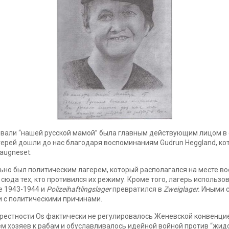
ывали “нашей русской мамой” была главным действующим лицом в
ерей дошли до нас благодаря воспоминаниям Gudrun Heggland, кот
augneset.
льно был политическим лагерем, который располагался на месте в
сюда тех, кто противился их режиму. Кроме того, лагерь использов
е 1943-1944 и
Polizeihaftlingslager
превратился в
Zweiglager.
Иными с
зи с политическими причинами.
крестности Os фактически не регулировалось Женевской конвенци
м хозяев к рабам и обуславливалось идейной войной против “жид