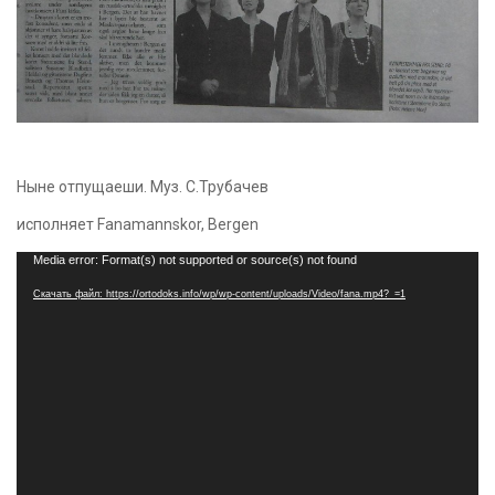
Ныне отпущаеши. Муз. С.Трубачев
исполняет Fanamannskor, Bergen
Видеоплеер
Media error: Format(s) not supported or source(s) not found
Скачать файл: https://ortodoks.info/wp/wp-content/uploads/Video/fana.mp4?_=1