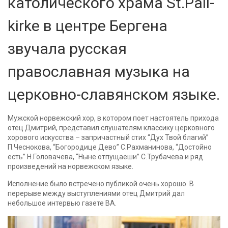
католического храма St.Pall-
kirke в центре Бергена
звучала русская
православная музыка на
церковно-славянском языке.
Мужской норвежский хор, в котором поет настоятель прихода
отец Дмитрий, представил слушателям классику церковного
хорового искусства – запричастный стих “Дух Твой благий”
П.Чеснокова, “Богородице Дево” С.Рахманинова, “Достойно
есть” Н.Головачева, “Ныне отпущаеши” С.Трубачева и ряд
произведений на норвежском языке.
Исполнение было встречено публикой очень хорошо. В
перерыве между выступлениями отец Дмитрий дал
небольшое интервью газете BA.