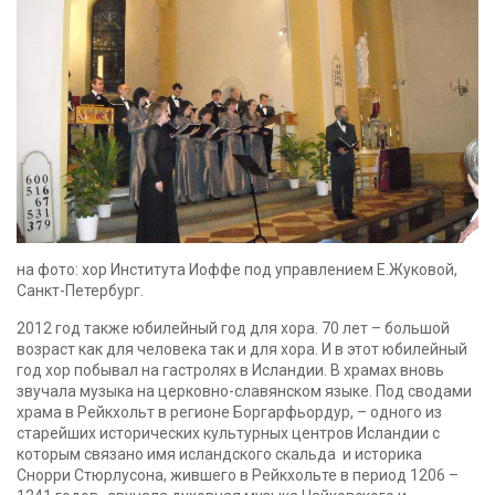
на фото: хор Института Иоффе под управлением Е.Жуковой,
Санкт-Петербург.
2012 год также юбилейный год для хора. 70 лет – большой
возраст как для человека так и для хора. И в этот юбилейный
год хор побывал на гастролях в Исландии. В храмах вновь
звучала музыка на церковно-славянском языке. Под сводами
храма в Рейкхольт в регионе Боргарфьордур, – одного из
старейших исторических культурных центров Исландии с
которым связано имя исландского скальда и историка
Снорри Стюрлусона, жившего в Рейкхольте в период 1206 –