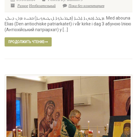
Разное
Необязательный
Пока без коментариев
ܡܛܠ ܐܒܘܢܐ ܐܠܝܐ (ܦܛܪܝܪܟܐ ܐܢܛܝܘܟܝܐ) ܒܒܝܬ ܡܪܢ ܕܝܠܢ. Med abouna
Elias (Den antiochiske patriarkatet) i vår kirke i dag З абуною Ілією
(Антіохійський патріархат) у […]
ПРОДОЛЖИТЬ ЧТЕНИЕ