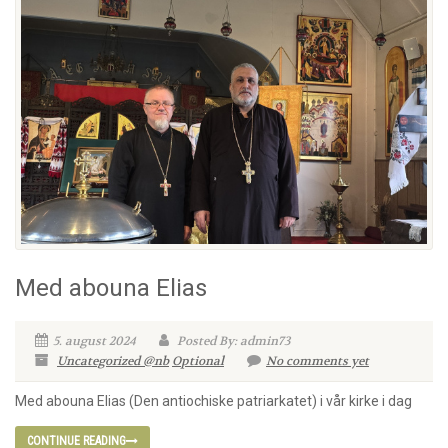
Med abouna Elias
5. august 2024
Posted By: admin73
Uncategorized @nb
Optional
No comments yet
Med abouna Elias (Den antiochiske patriarkatet) i vår kirke i dag
CONTINUE READING