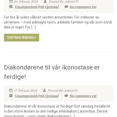
24. februar 2026
Posted By: admin73
Uncategorized @nb
Optional
No comments yet
For fire år siden våknet verden annerledes. For millioner av
ukrainere – med ødelagte hjem, adskilte familier og sår som ennå
ikke er leget. For […]
CONTINUE READING
Diakondørene til vår ikonostase er
ferdige!
17. februar 2026
Posted By: admin73
Uncategorized @nb
Optional
No comments yet
Diakondørene til vår ikonostase er ferdige! Sist søndag installerte
vi den store ikonen av den hellige erkediakon Laurentius. Denne
store ikonen – som utgjør diakondørene […]