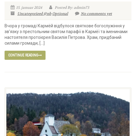
15. januar 2024
Posted By: admin73
Uncategorized @nb
Optional
No comments yet
Вчора у громаді Кармёй відбулося святкове богослужіння у
зв’язку з престольним святом парафії в Кармёї та іменинами
настоятеля протоієрея Василія Петрова. Храм, придбаний
силами громади, […]
CONTINUE READING