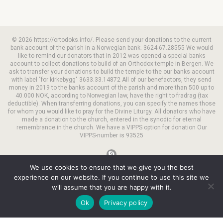
© 2026 https://ortodoks.info/. Please send your donations to the current
bank account of the parish in a Norwegian bank. 3624.67.28555 We would
like to remind our donators that in 2012 was opened a special banks
account to collect donations to build of an Orthodox temple in Bergen. We
ask to transfer your donations to build the temple to the our banks account
with label "for kirkebygg" 3633.33.14872 All of our benefactors, they send
money in 2019 to the banks account of the parish and more than 500 up to
40.000 NOK, according to Norwegian law, have the right to fradrag (tax
deductible). When transferring donations, you can specify the names those
for whom you would like to pray for the Divine Liturgy. All donators who have
made a donation to the church, entered in the synodic for eternal
remembrance in the church. We have a VIPPS option for donation Our
VIPPS-number is 93525
We use cookies to ensure that we give you the best
experience on our website. If you continue to use this site we
will assume that you are happy with it.
Ok
Privacy policy