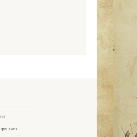
A
inn
ggsstrøm