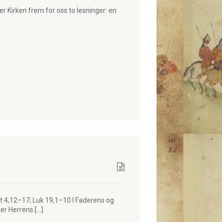
r Kirken frem for oss to lesninger: en
t 4,12–17; Luk 19,1–10 I Faderens og
er Herrens […]