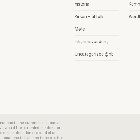
historia
Komm
Kirken – til folk
Word
Møte
Piligrimsvandring
Uncategorized @nb
onations to the current bank account
We would like to remind our donators
 collect donations to build of an
 donations to build the temple to the