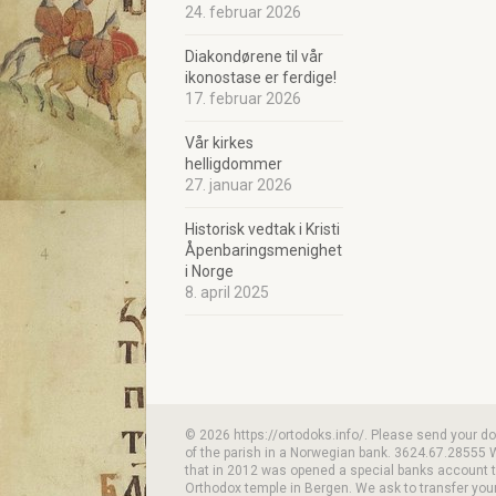
24. februar 2026
Diakondørene til vår
ikonostase er ferdige!
17. februar 2026
Vår kirkes
helligdommer
27. januar 2026
Historisk vedtak i Kristi
Åpenbaringsmenighet
i Norge
8. april 2025
© 2026 https://ortodoks.info/. Please send your d
of the parish in a Norwegian bank. 3624.67.28555 
that in 2012 was opened a special banks account to
Orthodox temple in Bergen. We ask to transfer your