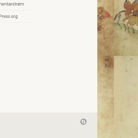
entarstrøm
Press.org