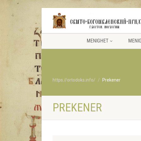
MENIGHET
MENI
https://ortodoks.info/
Prekener
PREKENER